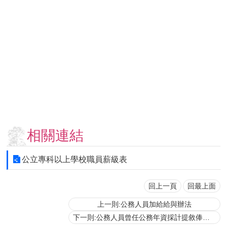
用
表
單
各
類
專
區
查
詢
事
相關連結
項
相
公立專科以上學校職員薪級表
關
網
站
回上一頁
回最上面
上一則:公務人員加給給與辦法
臺
下一則:公務人員曾任公務年資採計提敘俸級認定辦法
大