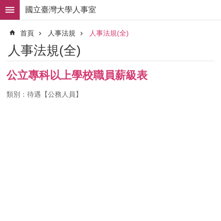
跳到主要內容區塊
國立臺灣大學人事室
進
首頁
人事法規
人事法規(全)
階
搜
人事法規(全)
尋
求
公立專科以上學校職員薪級表
職
徵
類別：待遇【公務人員】
才
組
織
職
掌
人
事
法
規
常