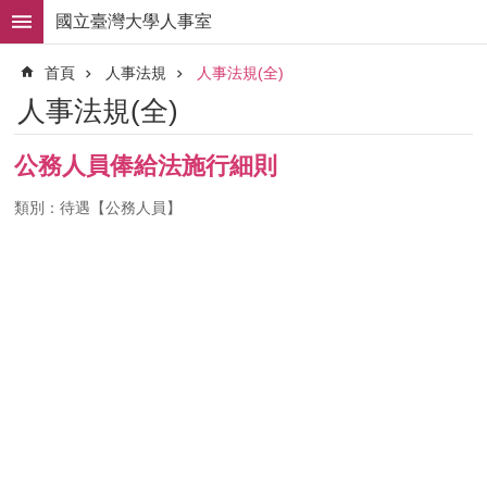
跳到主要內容區塊
國立臺灣大學人事室
進
首頁
人事法規
人事法規(全)
階
搜
人事法規(全)
尋
求
公務人員俸給法施行細則
職
徵
類別：待遇【公務人員】
才
組
織
職
掌
人
事
法
規
常