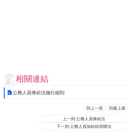
用
表
單
各
類
專
區
查
詢
事
相關連結
項
相
公務人員俸給法施行細則
關
網
站
回上一頁
回最上面
上一則:公務人員俸給法
臺
下一則:公務人員加給給與辦法
大