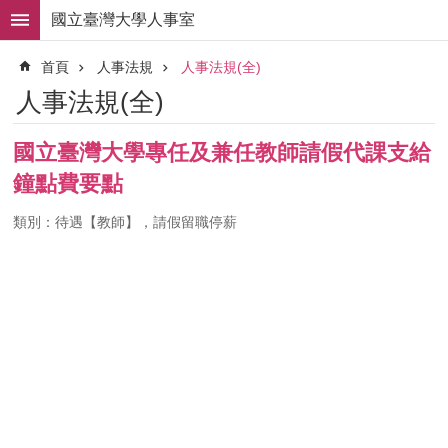
跳到主要內容區塊
國立臺灣大學人事室
進
首頁
人事法規
人事法規(全)
階
搜
人事法規(全)
尋
求
國立臺灣大學專任及兼任教師請假代課支給
職
鐘點費要點
徵
才
類別：待遇【教師】，請假留職停薪
組
織
職
掌
人
事
法
規
常