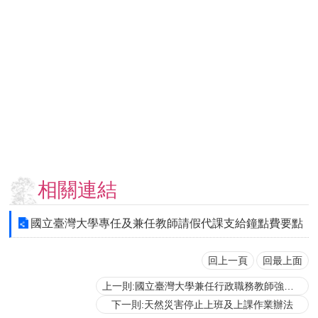
用
表
單
各
類
專
區
查
詢
事
相關連結
項
相
國立臺灣大學專任及兼任教師請假代課支給鐘點費要點
關
網
站
回上一頁
回最上面
上一則:國立臺灣大學兼任行政職務教師強制休假補助費核發要點
臺
下一則:天然災害停止上班及上課作業辦法
大