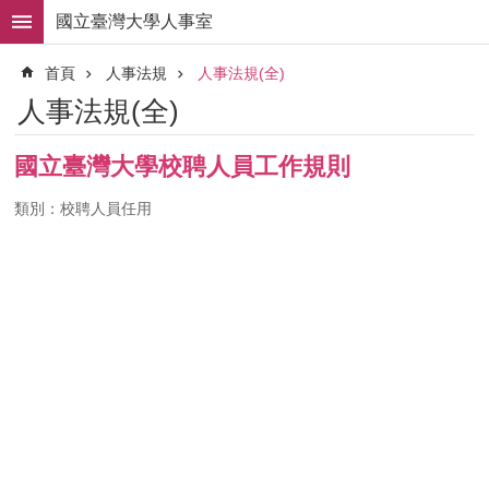
跳到主要內容區塊
國立臺灣大學人事室
進
首頁
人事法規
人事法規(全)
階
搜
人事法規(全)
尋
求
國立臺灣大學校聘人員工作規則
職
徵
類別：校聘人員任用
才
組
織
職
掌
人
事
法
規
常