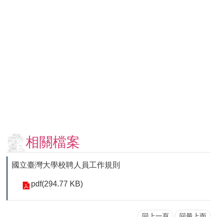
用
表
單
各
類
專
區
查
詢
事
項
相關檔案
相
關
國立臺灣大學校聘人員工作規則
網
站
pdf(294.77 KB)
臺
大
回上一頁
回最上面