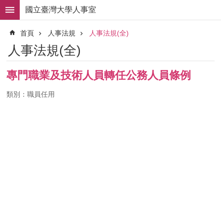
跳到主要內容區塊
國立臺灣大學人事室
進
首頁
人事法規
人事法規(全)
階
搜
人事法規(全)
尋
求
專門職業及技術人員轉任公務人員條例
職
徵
類別：職員任用
才
組
織
職
掌
人
事
法
規
常