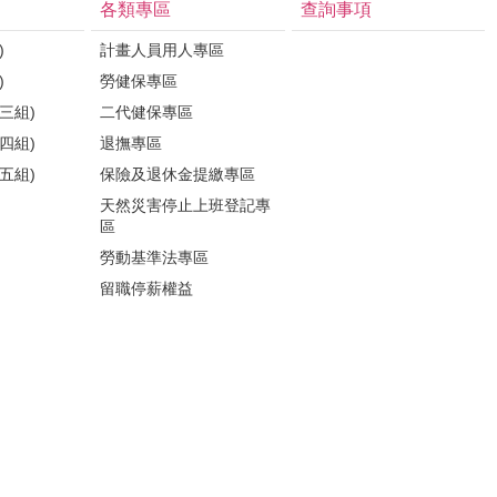
各類專區
查詢事項
)
計畫人員用人專區
)
勞健保專區
三組)
二代健保專區
四組)
退撫專區
五組)
保險及退休金提繳專區
天然災害停止上班登記專
區
勞動基準法專區
留職停薪權益
各類人員權益專區
性騷擾防治
更多...