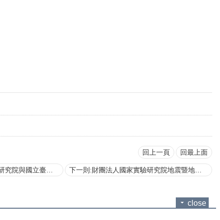
回上一頁
回最上面
立臺灣大學合作協議書
下一則:財團法人國家實驗研究院地震暨地震工程研究與國立臺灣大學學術合作協議書
close