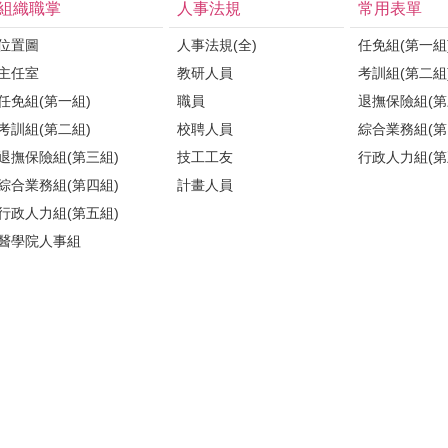
組織職掌
人事法規
常用表單
位置圖
人事法規(全)
任免組(第一組
主任室
教研人員
考訓組(第二組
任免組(第一組)
職員
退撫保險組(第
考訓組(第二組)
校聘人員
綜合業務組(第
退撫保險組(第三組)
技工工友
行政人力組(第
綜合業務組(第四組)
計畫人員
行政人力組(第五組)
醫學院人事組