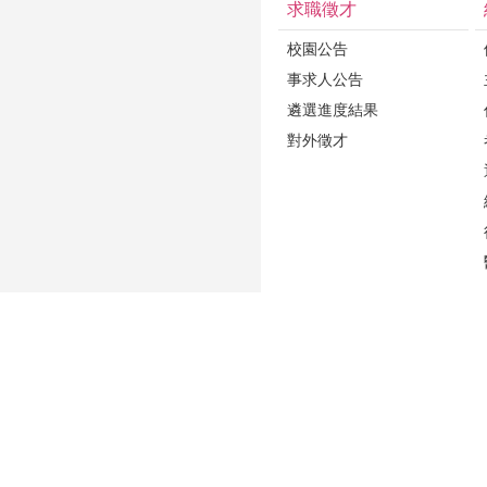
求職徵才
校園公告
事求人公告
遴選進度結果
對外徵才
更新日期
2026-08-06
性騷擾防治專區(含申訴專用電話及信箱)