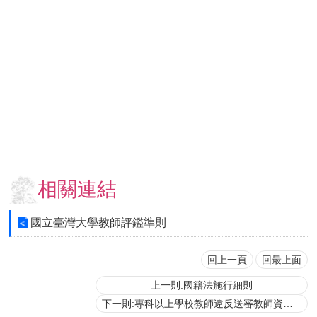
用
表
單
各
類
專
區
查
詢
事
相關連結
項
相
國立臺灣大學教師評鑑準則
關
網
站
回上一頁
回最上面
上一則:國籍法施行細則
臺
下一則:專科以上學校教師違反送審教師資格規定處理原則
大