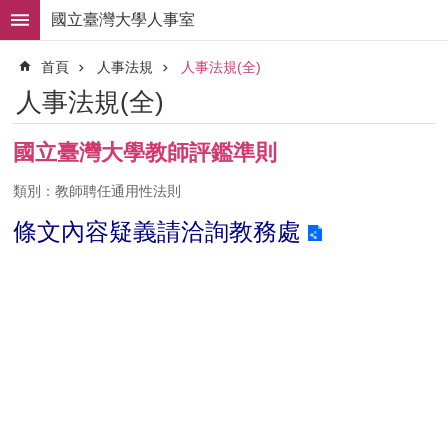
跳到主要內容區塊
國立臺灣大學人事室
進
首頁
人事法規
人事法規(全)
階
搜
人事法規(全)
尋
求
國立臺灣大學教師評鑑準則
職
徵
類別：教師聘任通用性法則
才
條文內容疑義請洽詢
教務處
組
織
職
掌
人
事
法
規
常