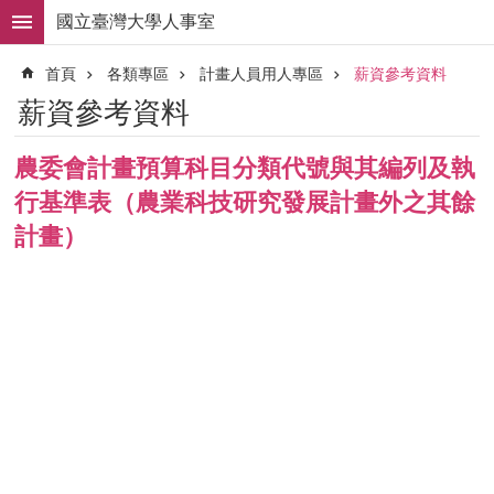
跳到主要內容區塊
國立臺灣大學人事室
進
首頁
各類專區
計畫人員用人專區
薪資參考資料
階
搜
薪資參考資料
尋
求
農委會計畫預算科目分類代號與其編列及執
職
行基準表（農業科技研究發展計畫外之其餘
徵
才
計畫）
組
織
職
掌
人
事
法
規
常