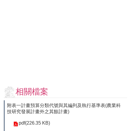
用
表
單
各
類
專
區
查
詢
事
項
相
相關檔案
關
網
附表一計畫預算分類代號與其編列及執行基準表(農業科
站
技研究發展計畫外之其餘計畫)
臺
pdf(226.35 KB)
大