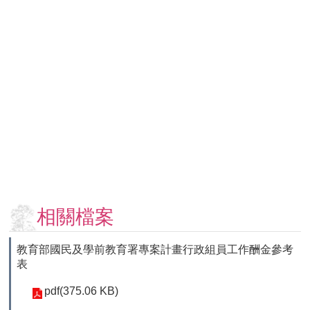
用
表
單
各
類
專
區
查
詢
事
項
相
相關檔案
關
網
教育部國民及學前教育署專案計畫行政組員工作酬金參考
站
表
臺
pdf(375.06 KB)
大