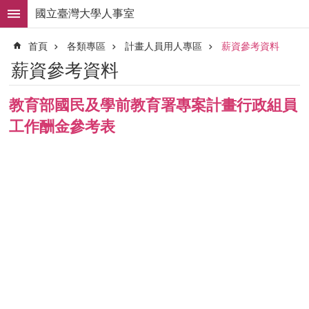
跳到主要內容區塊
國立臺灣大學人事室
進
首頁
各類專區
計畫人員用人專區
薪資參考資料
階
搜
薪資參考資料
尋
求
教育部國民及學前教育署專案計畫行政組員
職
工作酬金參考表
徵
才
組
織
職
掌
人
事
法
規
常