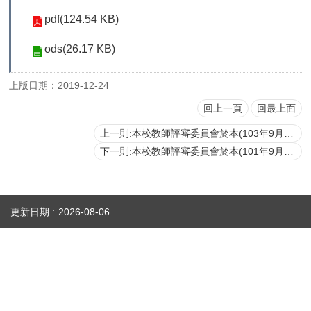
首
pdf(124.54 KB)
頁
ods(26.17 KB)
myNTU
上版日期：2019-12-24
English
回上一頁
回最上面
上一則:本校教師評審委員會於本(103年9月27日)日召開103學年度第1次會議，審議103學年度教師(含研究人員)申請升等案
下一則:本校教師評審委員會於本(101年9月22日)日召開101學年度第1次會議，審議101學年度教師(含研究人員)申請升等案
更新日期
2026-08-06
性騷擾防治專區(含申訴專用電話及信箱)
人事室E-mail：
persadm@ntu.edu.tw
辦公室位置：
禮賢樓5樓(原卓越聯合大樓)(請搭乘商場之反向電梯) ／【醫人組】醫學院校區基
礎醫學大樓209室(
地圖
)
國立臺灣大學人事室 National Taiwan University Personnel