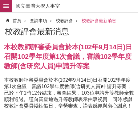
跳到主要內容區塊
國立臺灣大學人事室
進
首頁
查詢事項
校教評會
校教評會最新消息
階
搜
校教評會最新消息
尋
求
本校教師評審委員會於本(102年9月14日)日
職
召開102學年度第1次會議，審議102學年度
徵
才
教師(含研究人員)申請升等案
組
本校教師評審委員會於本(102年9月14日)日召開102學年度
織
第1次會議，審議102學年度教師(含研究人員)申請升等案；
職
已於下午1時12分結束，審查結果，103位申請升等教師全數
掌
順利通過。謹向審查通過升等教師表示由衷祝賀！同時感謝
校教評會委員犧牲假日，辛勞審查，謹表感佩與衷心謝意！
人
事
法
規
常