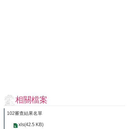
用
表
單
各
類
專
區
查
詢
事
項
相
關
相關檔案
網
站
102審查結果名單
臺
xls(42.5 KB)
大