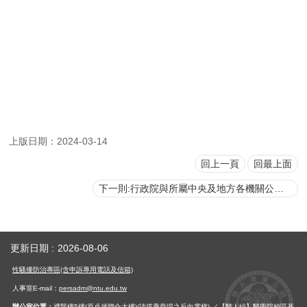
用
表
單
各
類
專
區
查
上版日期：2024-03-14
詢
回上一頁
回最上面
事
項
下一則:行政院與所屬中央及地方各機關公務人員休假改進措施
相
關
網
更新日期
2026-08-06
站
性騷擾防治專區(含申訴專用電話及信箱)
臺
人事室E-mail：
persadm@ntu.edu.tw
大
辦公室位置：
禮賢樓5樓(原卓越聯合大樓)(請搭乘商場之反向電梯) ／【醫人組】醫學院校區基