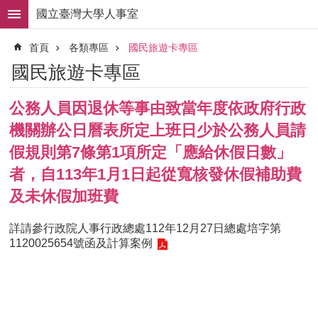
跳到主要內容區塊
國立臺灣大學人事室
進
首頁
各類專區
國民旅遊卡專區
階
搜
國民旅遊卡專區
尋
求
公務人員因退休等事由致當年度依政府行政
職
機關辦公日曆表所定上班日少於公務人員請
徵
才
假規則第7條第1項所定「應給休假日數」
者，自113年1月1日起從寬核發休假補助費
組
織
及未休假加班費
職
掌
詳請參
行政院人事行政總處112年12月27日總處培字第
1120025654號函及計算案例
人
事
法
規
常