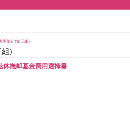
撫保險組(第三組)
組)
退休撫卹基金費用選擇書