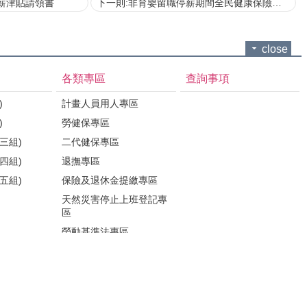
薪津貼請領書
下一則:非育嬰留職停薪期間全民健康保險選擇繼續參加、轉出申請書
close
各類專區
查詢事項
)
計畫人員用人專區
)
勞健保專區
三組)
二代健保專區
四組)
退撫專區
五組)
保險及退休金提繳專區
天然災害停止上班登記專
區
勞動基準法專區
留職停薪權益
各類人員權益專區
性騷擾防治