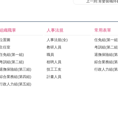
上一則:育嬰留職停
組織職掌
人事法規
常用表單
位置圖
人事法規(全)
任免組(第一組
主任室
教研人員
考訓組(第二組
任免組(第一組)
職員
退撫保險組(第
考訓組(第二組)
校聘人員
綜合業務組(第
退撫保險組(第三組)
技工工友
行政人力組(第
綜合業務組(第四組)
計畫人員
行政人力組(第五組)
醫學院人事組