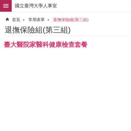
跳到主要內容區塊
國立臺灣大學人事室
進
首頁
常用表單
退撫保險組(第三組)
階
搜
退撫保險組(第三組)
尋
求
臺大醫院家醫科健康檢查套餐
職
徵
才
組
織
職
掌
人
事
法
規
常