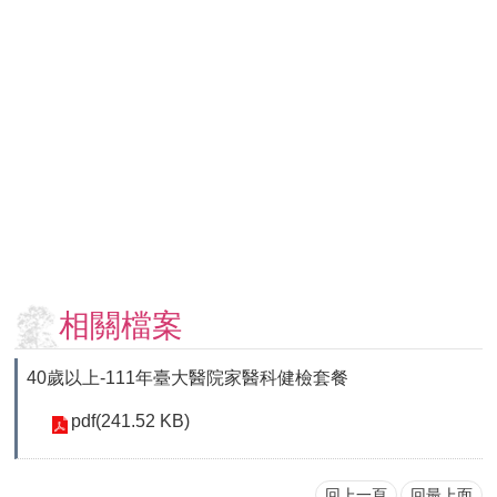
用
表
單
各
類
專
區
查
詢
事
項
相關檔案
相
關
40歲以上-111年臺大醫院家醫科健檢套餐
網
站
pdf(241.52 KB)
臺
大
回上一頁
回最上面