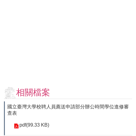
用
表
單
各
類
專
區
查
詢
事
項
相關檔案
相
關
網
國立臺灣大學校聘人員薦送申請部分辦公時間學位進修審
站
查表
pdf(99.33 KB)
臺
大