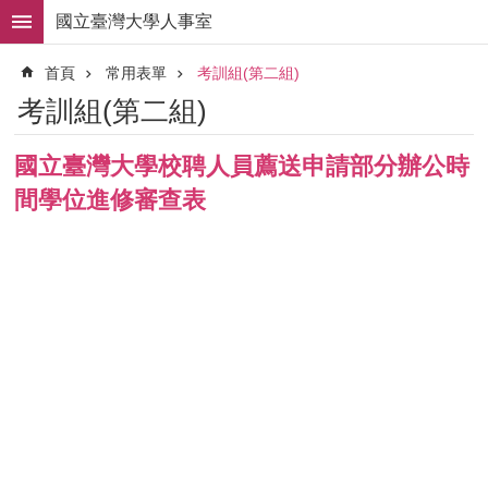
跳到主要內容區塊
國立臺灣大學人事室
進
首頁
常用表單
考訓組(第二組)
階
搜
考訓組(第二組)
尋
求
國立臺灣大學校聘人員薦送申請部分辦公時
職
間學位進修審查表
徵
才
組
織
職
掌
人
事
法
規
常