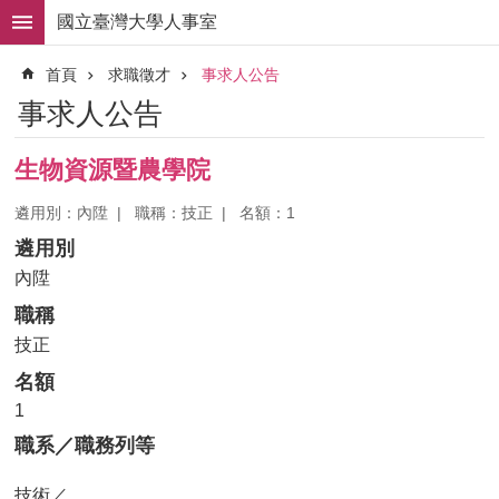
跳到主要內容區塊
國立臺灣大學人事室
進
首頁
求職徵才
事求人公告
階
搜
事求人公告
尋
求
生物資源暨農學院
職
徵
遴用別：內陞
職稱：技正
名額：1
才
遴用別
組
內陞
織
職稱
職
掌
技正
名額
人
事
1
法
職系／職務列等
規
技術／
常