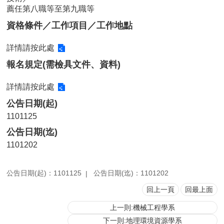
薦任第八職等至第九職等
用
表
資格條件／工作項目／工作地點
單
詳情請按此處
各
類
報名規定(需檢具文件、資料)
專
區
詳情請按此處
查
公告日期(起)
詢
1101125
事
公告日期(迄)
項
1101202
相
關
網
公告日期(起)：1101125
公告日期(迄)：1101202
站
回上一頁
回最上面
上一則:機械工程學系
臺
大
下一則:地理環境資源學系