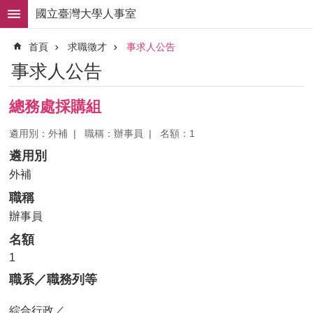
跳到主要內容區塊
國立臺灣大學人事室
進
首頁
求職徵才
事求人公告
階
搜
事求人公告
尋
求
總務處採購組
職
徵
遴用別：外補
職稱：辦事員
名額：1
才
遴用別
組
外補
織
職稱
職
掌
辦事員
名額
人
事
1
法
職系／職務列等
規
綜合行政／
常