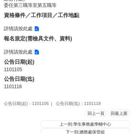
委任第三職等至第五職等
用
表
資格條件／工作項目／工作地點
單
詳情請按此處
各
類
報名規定(需檢具文件、資料)
專
區
詳情請按此處
查
公告日期(起)
詢
1101105
事
公告日期(迄)
項
1101118
相
關
網
公告日期(起)：1101105
公告日期(迄)：1101118
站
回上一頁
回最上面
上一則:學生事務處學輔中心
臺
大
下一則:總務處保管組