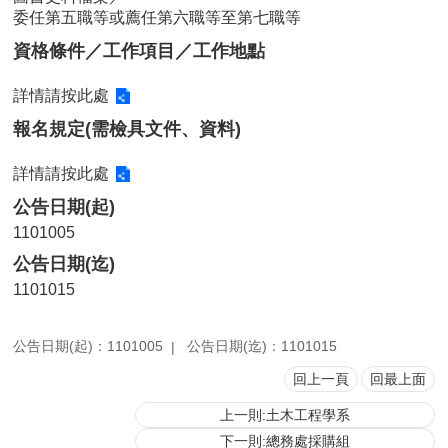
委任第五職等或薦任第六職等至第七職等
用
表
資格條件／工作項目／工作地點
單
詳情請按此處
各
類
報名規定(需檢具文件、資料)
專
區
詳情請按此處
查
公告日期(起)
詢
1101005
事
公告日期(迄)
項
1101015
相
關
網
公告日期(起)：1101005
公告日期(迄)：1101015
站
回上一頁
回最上面
上一則:土木工程學系
臺
大
下一則:總務處採購組