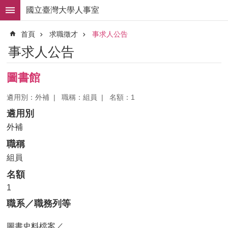
跳到主要內容區塊
國立臺灣大學人事室
進
首頁
求職徵才
事求人公告
階
搜
事求人公告
尋
求
圖書館
職
徵
遴用別：外補
職稱：組員
名額：1
才
遴用別
組
外補
織
職稱
職
掌
組員
名額
人
事
1
法
職系／職務列等
規
圖書史料檔案／
常