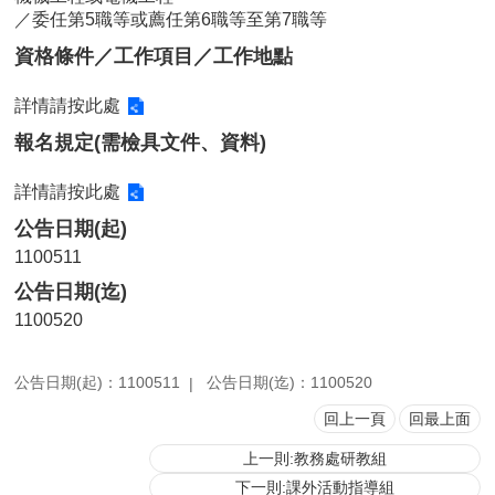
／委任第5職等或薦任第6職等至第7職等
用
表
資格條件／工作項目／工作地點
單
詳情請按此處
各
類
報名規定(需檢具文件、資料)
專
區
詳情請按此處
查
公告日期(起)
詢
1100511
事
公告日期(迄)
項
1100520
相
關
網
公告日期(起)：1100511
公告日期(迄)：1100520
站
回上一頁
回最上面
上一則:教務處研教組
臺
大
下一則:課外活動指導組