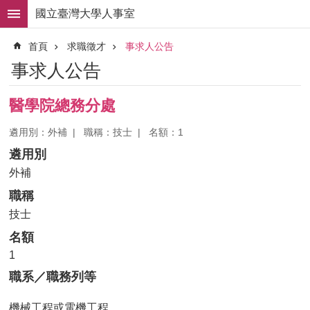
跳到主要內容區塊
國立臺灣大學人事室
進
首頁
求職徵才
事求人公告
階
搜
事求人公告
尋
求
醫學院總務分處
職
徵
遴用別：外補
職稱：技士
名額：1
才
遴用別
組
外補
織
職稱
職
掌
技士
名額
人
事
1
法
職系／職務列等
規
機械工程或電機工程
常