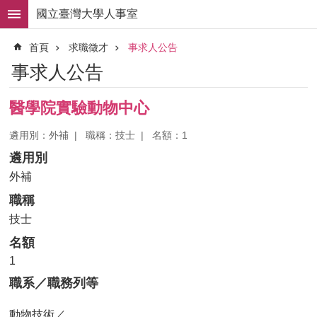
跳到主要內容區塊
國立臺灣大學人事室
進
首頁
求職徵才
事求人公告
階
搜
事求人公告
尋
求
醫學院實驗動物中心
職
徵
遴用別：外補
職稱：技士
名額：1
才
遴用別
組
外補
織
職稱
職
掌
技士
名額
人
事
1
法
職系／職務列等
規
動物技術／
常