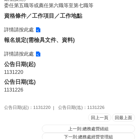
委任第五職等或薦任第六職等至第七職等
用
表
資格條件／工作項目／工作地點
單
詳情請按此處
各
類
報名規定(需檢具文件、資料)
專
區
詳情請按此處
查
公告日期(起)
詢
1131220
事
公告日期(迄)
項
1131226
相
關
網
公告日期(起)：1131220
公告日期(迄)：1131226
站
回上一頁
回最上面
上一則:總務處營繕組
臺
大
下一則:總務處經營管理組