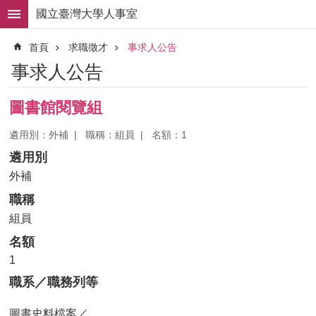
跳到主要內容區塊
國立臺灣大學人事室
進
首頁
求職徵才
事求人公告
階
搜
事求人公告
尋
求
圖書館閱覽組
職
徵
遴用別：外補
職稱：組員
名額：1
才
遴用別
組
外補
織
職稱
職
掌
組員
名額
人
事
1
法
職系／職務列等
規
圖書史料檔案／
常