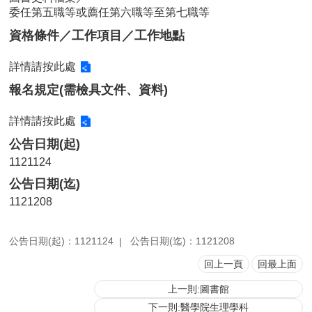
委任第五職等或薦任第六職等至第七職等
用
表
資格條件／工作項目／工作地點
單
詳情請按此處
各
類
報名規定(需檢具文件、資料)
專
區
詳情請按此處
查
公告日期(起)
詢
1121124
事
公告日期(迄)
項
1121208
相
關
網
公告日期(起)：1121124
公告日期(迄)：1121208
站
回上一頁
回最上面
上一則:圖書館
臺
大
下一則:醫學院生理學科