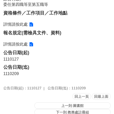
委任第四職等至第五職等
用
表
資格條件／工作項目／工作地點
單
詳情請按此處
各
類
報名規定(需檢具文件、資料)
專
區
詳情請按此處
查
公告日期(起)
詢
1110127
事
公告日期(迄)
項
1110209
相
關
網
公告日期(起)：1110127
公告日期(迄)：1110209
站
回上一頁
回最上面
上一則:圖書館
臺
大
下一則:教務處註冊組