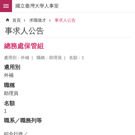
跳到主要內容區塊
國立臺灣大學人事室
進
首頁
求職徵才
事求人公告
階
搜
事求人公告
尋
求
總務處保管組
職
徵
遴用別：外補
職稱：助理員
名額：1
才
遴用別
組
外補
織
職稱
職
掌
助理員
名額
人
事
1
法
職系／職務列等
規
綜合行政／
常