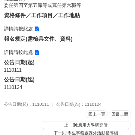
委任第四至第五職等或薦任第六職等
用
表
資格條件／工作項目／工作地點
單
詳情請按此處
各
類
報名規定(需檢具文件、資料)
專
區
詳情請按此處
查
公告日期(起)
詢
1110111
事
公告日期(迄)
項
1110124
相
關
網
公告日期(起)：1110111
公告日期(迄)：1110124
站
回上一頁
回最上面
上一則:應用力學研究所
臺
大
下一則:學生事務處課外活動指導組