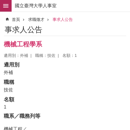
跳到主要內容區塊
國立臺灣大學人事室
進
首頁
求職徵才
事求人公告
階
搜
事求人公告
尋
求
機械工程學系
職
徵
遴用別：外補
職稱：技佐
名額：1
才
遴用別
組
外補
織
職稱
職
掌
技佐
名額
人
事
1
法
職系／職務列等
規
機械工程／
常