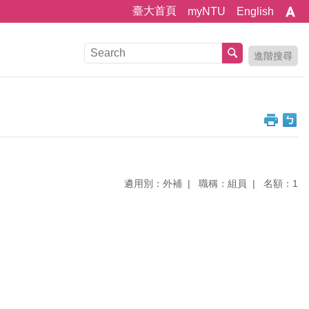
臺大首頁
myNTU
English
進階搜尋
遴用別：外補
職稱：組員
名額：1