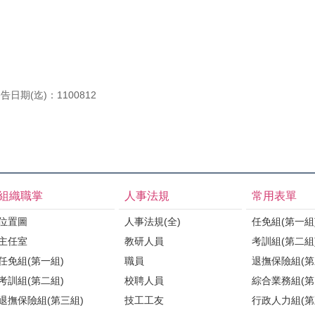
告日期(迄)：1100812
組織職掌
人事法規
常用表單
位置圖
人事法規(全)
任免組(第一組
主任室
教研人員
考訓組(第二組
任免組(第一組)
職員
退撫保險組(第
考訓組(第二組)
校聘人員
綜合業務組(第
退撫保險組(第三組)
技工工友
行政人力組(第