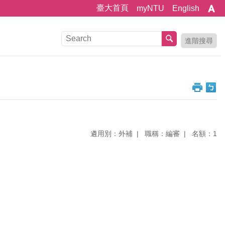
臺大首頁
myNTU
English
進階搜尋
遴用別：外補
職稱：編審
名額：1