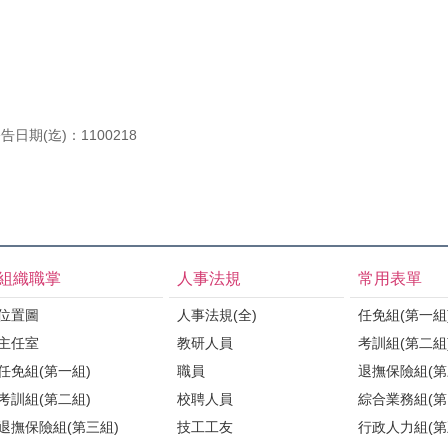
告日期(迄)：1100218
組織職掌
人事法規
常用表單
位置圖
人事法規(全)
任免組(第一組
主任室
教研人員
考訓組(第二組
任免組(第一組)
職員
退撫保險組(第
考訓組(第二組)
校聘人員
綜合業務組(第
退撫保險組(第三組)
技工工友
行政人力組(第