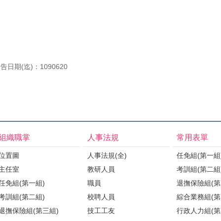
告日期(迄)：1090620
組織職掌
人事法規
常用表單
位置圖
人事法規(全)
任免組(第一組
主任室
教研人員
考訓組(第二組
任免組(第一組)
職員
退撫保險組(第
考訓組(第二組)
校聘人員
綜合業務組(第
退撫保險組(第三組)
技工工友
行政人力組(第