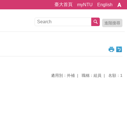
臺大首頁
myNTU
English
進階搜尋
遴用別：外補
職稱：組員
名額：1