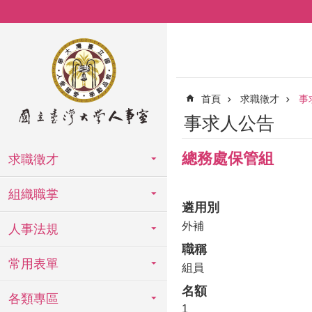
跳到主要內容區塊
首頁
求職徵才
事
事求人公告
總務處保管組
求職徵才
組織職掌
遴用別
外補
人事法規
職稱
常用表單
組員
名額
各類專區
1