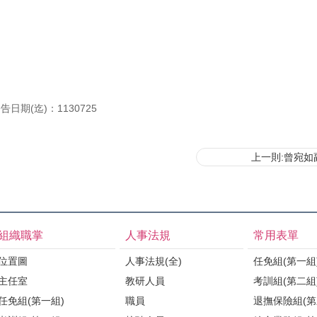
告日期(迄)：1130725
上一則:曾宛如
組織職掌
人事法規
常用表單
位置圖
人事法規(全)
任免組(第一組
主任室
教研人員
考訓組(第二組
任免組(第一組)
職員
退撫保險組(第