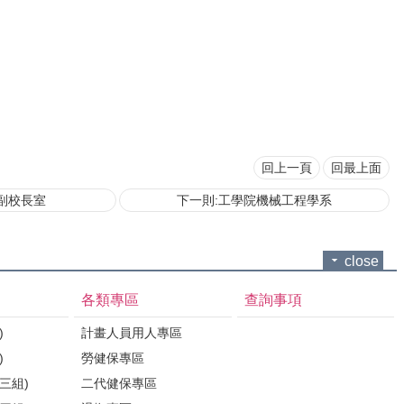
回上一頁
回最上面
副校長室
下一則:工學院機械工程學系
close
各類專區
查詢事項
)
計畫人員用人專區
)
勞健保專區
三組)
二代健保專區