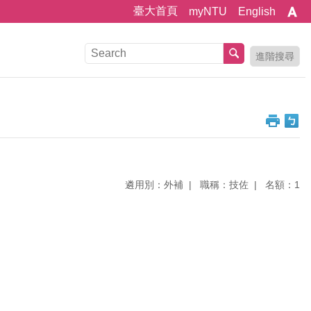
臺大首頁
myNTU
English
進階搜尋
遴用別：外補
職稱：技佐
名額：1