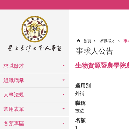
跳到主要內容區塊
首頁
求職徵才
事
事求人公告
生物資源暨農學院
求職徵才
組織職掌
遴用別
外補
人事法規
職稱
常用表單
技佐
名額
各類專區
1