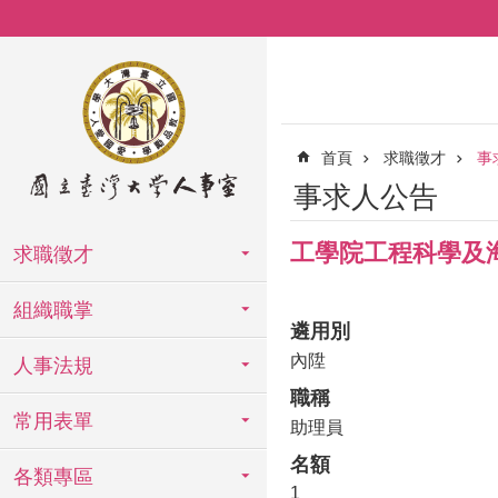
跳到主要內容區塊
首頁
求職徵才
事
事求人公告
工學院工程科學及
求職徵才
組織職掌
遴用別
內陞
人事法規
職稱
常用表單
助理員
名額
各類專區
1