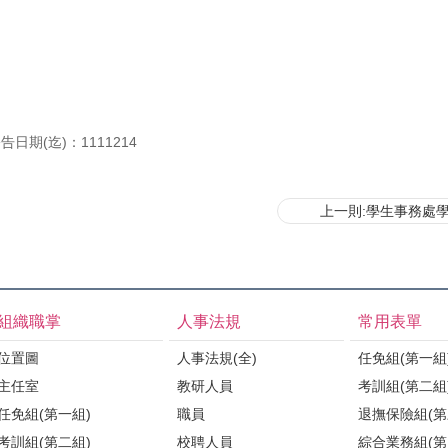
告日期(迄)：1111214
上一則:學生事務處
組織職掌
人事法規
常用表單
位置圖
人事法規(全)
任免組(第一組
主任室
教研人員
考訓組(第二組
任免組(第一組)
職員
退撫保險組(第
考訓組(第二組)
校聘人員
綜合業務組(第