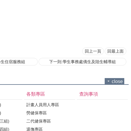
回上一頁
回最上面
學生住宿服務組
下一則:學生事務處僑生及陸生輔導組
close
各類專區
查詢事項
)
計畫人員用人專區
)
勞健保專區
三組)
二代健保專區
四組)
退撫專區