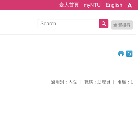
臺大首頁
myNTU
English
進階搜尋
遴用別：內陞
職稱：助理員
名額：1