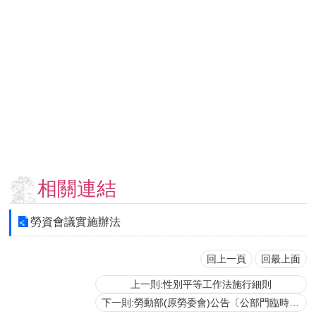
用
表
單
各
類
專
區
查
詢
事
相關連結
項
相
勞資會議實施辦法
關
網
站
回上一頁
回最上面
上一則:性別平等工作法施行細則
臺
下一則:勞動部(原勞委會)公告〔公部門臨時人員適用勞基法〕
大