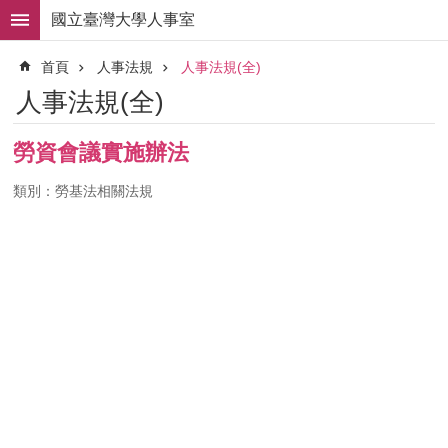
跳到主要內容區塊
國立臺灣大學人事室
進
首頁
人事法規
人事法規(全)
階
搜
人事法規(全)
尋
求
勞資會議實施辦法
職
徵
類別：勞基法相關法規
才
組
織
職
掌
人
事
法
規
常