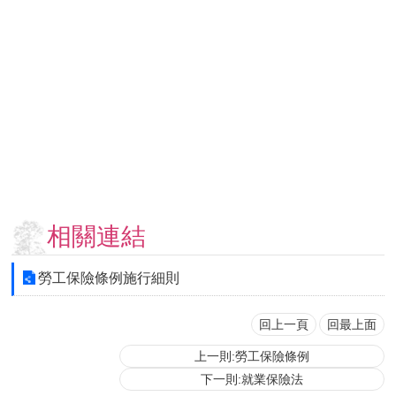
用
表
單
各
類
專
區
查
詢
事
相關連結
項
相
勞工保險條例施行細則
關
網
站
回上一頁
回最上面
上一則:勞工保險條例
臺
下一則:就業保險法
大