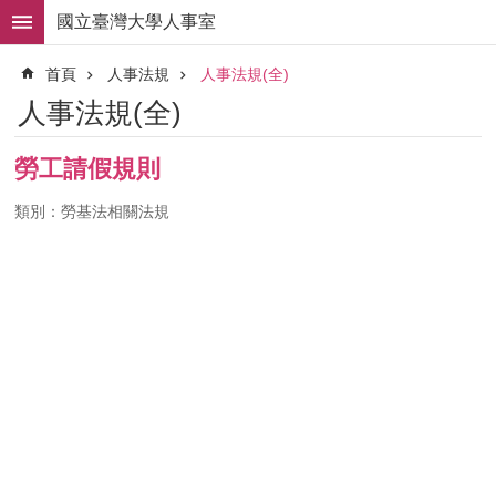
跳到主要內容區塊
國立臺灣大學人事室
進
首頁
人事法規
人事法規(全)
階
搜
人事法規(全)
尋
求
勞工請假規則
職
徵
類別：勞基法相關法規
才
組
織
職
掌
人
事
法
規
常