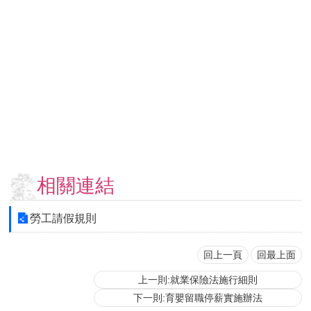
用
表
單
各
類
專
區
查
詢
事
相關連結
項
相
勞工請假規則
關
網
站
回上一頁
回最上面
上一則:就業保險法施行細則
臺
下一則:育嬰留職停薪實施辦法
大