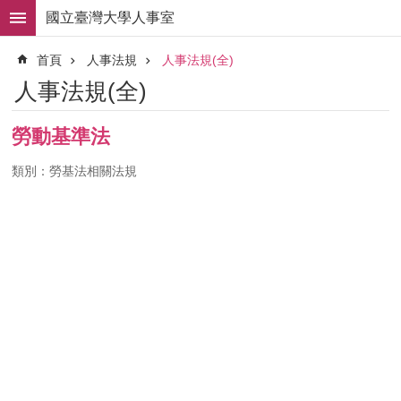
跳到主要內容區塊
國立臺灣大學人事室
進
首頁
人事法規
人事法規(全)
階
搜
人事法規(全)
尋
求
勞動基準法
職
徵
類別：勞基法相關法規
才
組
織
職
掌
人
事
法
規
常