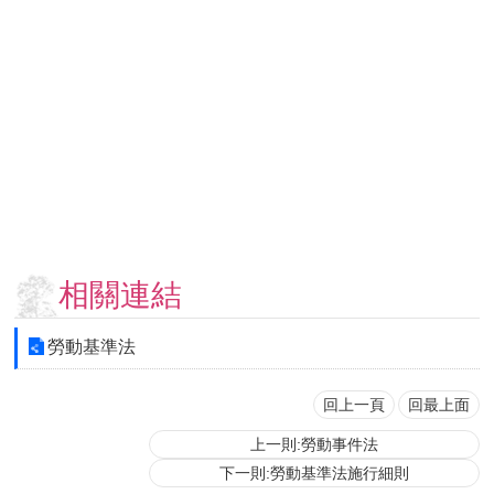
用
表
單
各
類
專
區
查
詢
事
相關連結
項
相
勞動基準法
關
網
站
回上一頁
回最上面
上一則:勞動事件法
臺
下一則:勞動基準法施行細則
大