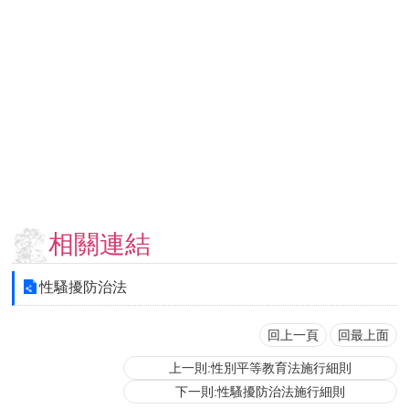
用
表
單
各
類
專
區
查
詢
事
相關連結
項
相
性騷擾防治法
關
網
站
回上一頁
回最上面
上一則:性別平等教育法施行細則
臺
下一則:性騷擾防治法施行細則
大