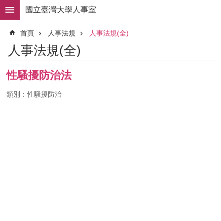
跳到主要內容區塊
國立臺灣大學人事室
進
首頁
人事法規
人事法規(全)
階
搜
人事法規(全)
尋
求
性騷擾防治法
職
徵
類別：性騷擾防治
才
組
織
職
掌
人
事
法
規
常