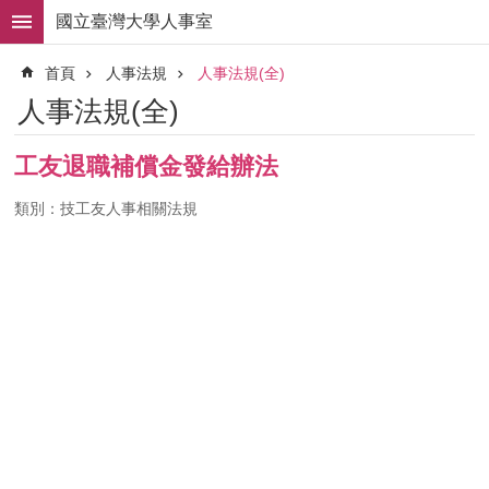
跳到主要內容區塊
國立臺灣大學人事室
進
首頁
人事法規
人事法規(全)
階
搜
人事法規(全)
尋
求
工友退職補償金發給辦法
職
徵
類別：技工友人事相關法規
才
組
織
職
掌
人
事
法
規
常