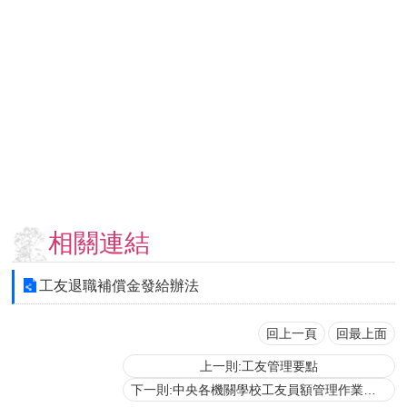
用
表
單
各
類
專
區
查
詢
事
相關連結
項
相
工友退職補償金發給辦法
關
網
站
回上一頁
回最上面
上一則:工友管理要點
臺
下一則:中央各機關學校工友員額管理作業要點
大