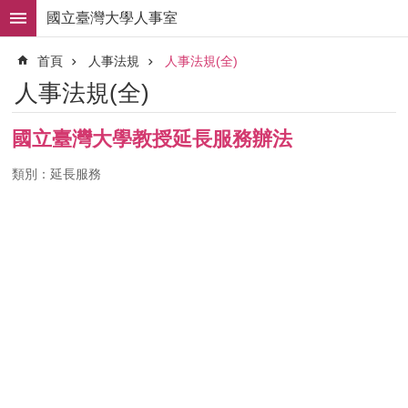
跳到主要內容區塊
國立臺灣大學人事室
進
首頁
人事法規
人事法規(全)
階
搜
人事法規(全)
尋
求
國立臺灣大學教授延長服務辦法
職
徵
類別：延長服務
才
組
織
職
掌
人
事
法
規
常