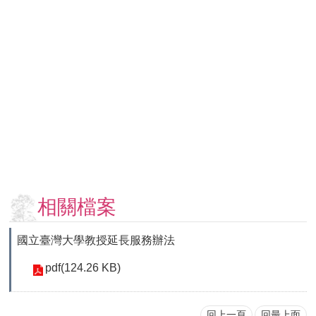
用
表
單
各
類
專
區
查
詢
事
項
相關檔案
相
關
國立臺灣大學教授延長服務辦法
網
站
pdf(124.26 KB)
臺
大
回上一頁
回最上面