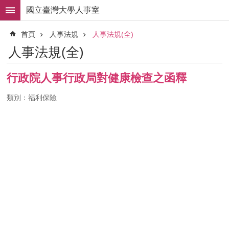
跳到主要內容區塊
國立臺灣大學人事室
進
首頁
人事法規
人事法規(全)
階
搜
人事法規(全)
尋
求
行政院人事行政局對健康檢查之函釋
職
徵
類別：福利保險
才
組
織
職
掌
人
事
法
規
常