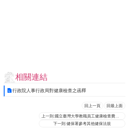
用
表
單
各
類
專
區
查
詢
事
相關連結
項
相
行政院人事行政局對健康檢查之函釋
關
網
站
回上一頁
回最上面
上一則:國立臺灣大學教職員工健康檢查費用補助實施辦法
臺
下一則:健保署參考其他健保法規
大