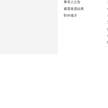
事求人公告
遴選進度結果
對外徵才
更新日期
2026-08-06
性騷擾防治專區(含申訴專用電話及信箱)
人事室E-mail：
persadm@ntu.edu.tw
辦公室位置：
禮賢樓5樓(原卓越聯合大樓