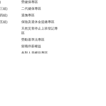
)
勞健保專區
三組)
二代健保專區
四組)
退撫專區
五組)
保險及退休金提繳專區
天然災害停止上班登記專
區
勞動基準法專區
留職停薪權益
各類人員權益專區
性騷擾防治
更多...