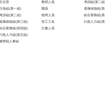
主任室
教研人員
考訓組(第二組
任免組(第一組)
職員
退撫保險組(第
考訓組(第二組)
校聘人員
綜合業務組(第
退撫保險組(第三組)
技工工友
行政人力組(第
綜合業務組(第四組)
計畫人員
行政人力組(第五組)
醫學院人事組
)(請搭乘商場之反向電梯) ／【醫人組】醫學院校區基礎醫學大樓209室(
地圖
)