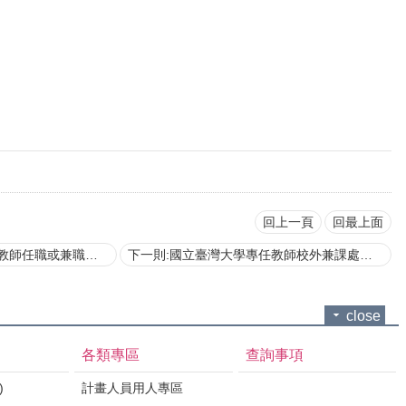
回上一頁
回最上面
學術回饋金及分配辦法〔連結至研發處〕
下一則:國立臺灣大學專任教師校外兼課處理要點
close
各類專區
查詢事項
)
計畫人員用人專區