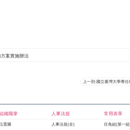
助方案實施辦法
上一則:國立臺灣大學專任教師任職或兼職營利事業機構或團體收取
組織職掌
人事法規
常用表單
位置圖
人事法規(全)
任免組(第一組