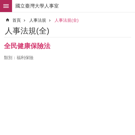
跳到主要內容區塊
國立臺灣大學人事室
進
首頁
人事法規
人事法規(全)
階
搜
人事法規(全)
尋
求
全民健康保險法
職
徵
類別：福利保險
才
組
織
職
掌
人
事
法
規
常