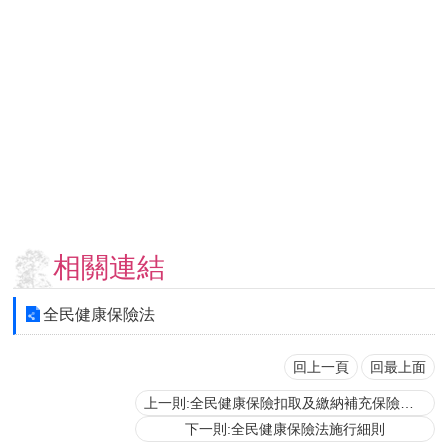
用
表
單
各
類
專
區
查
詢
事
相關連結
項
相
全民健康保險法
關
網
站
回上一頁
回最上面
上一則:全民健康保險扣取及繳納補充保險費辦法
臺
下一則:全民健康保險法施行細則
大