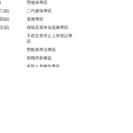
)
勞健保專區
三組)
二代健保專區
四組)
退撫專區
五組)
保險及退休金提繳專區
天然災害停止上班登記專
區
勞動基準法專區
留職停薪權益
各類人員權益專區
性騷擾防治
更多...