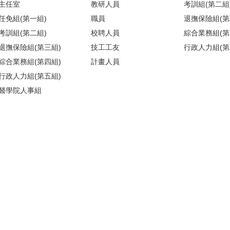
主任室
教研人員
考訓組(第二組
任免組(第一組)
職員
退撫保險組(第
考訓組(第二組)
校聘人員
綜合業務組(第
退撫保險組(第三組)
技工工友
行政人力組(第
綜合業務組(第四組)
計畫人員
行政人力組(第五組)
醫學院人事組
)(請搭乘商場之反向電梯) ／【醫人組】醫學院校區基礎醫學大樓209室(
地圖
)