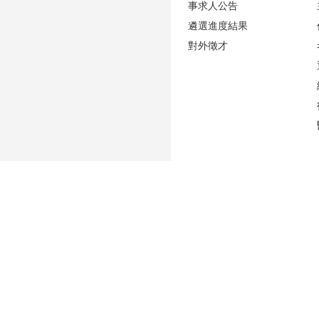
事求人公告
遴選進度結果
對外徵才
更新日期
2026-08-06
性騷擾防治專區(含申訴專用電話及信箱)
人事室E-mail：
persadm@ntu.edu.tw
辦公室位置：
禮賢樓5樓(原卓越聯合大樓