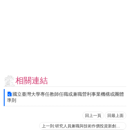
用
表
單
各
類
專
區
查
詢
事
項
相關連結
相
關
國立臺灣大學專任教師任職或兼職營利事業機構或團體
網
準則
站
回上一頁
回最上面
臺
上一則:研究人員兼職與技術作價投資新創之生技醫藥公司管理辦法
大