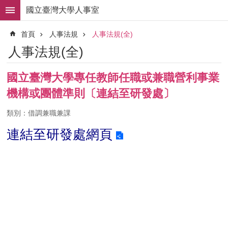
跳到主要內容區塊
國立臺灣大學人事室
進
首頁
人事法規
人事法規(全)
階
搜
人事法規(全)
尋
求
國立臺灣大學專任教師任職或兼職營利事業
職
機構或團體準則〔連結至研發處〕
徵
才
類別：借調兼職兼課
組
連結至
研發處網頁
織
職
掌
人
事
法
規
常