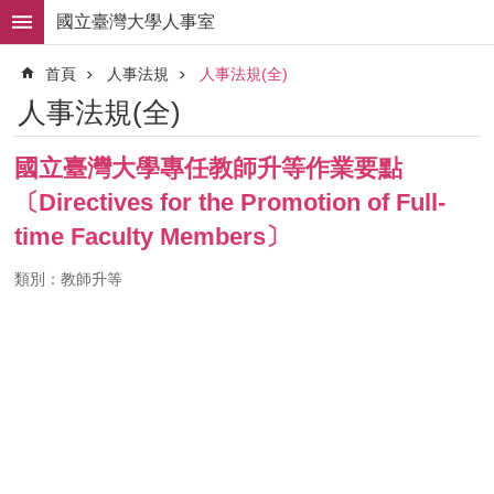
跳到主要內容區塊
國立臺灣大學人事室
進
首頁
人事法規
人事法規(全)
階
搜
人事法規(全)
尋
求
國立臺灣大學專任教師升等作業要點
職
〔Directives for the Promotion of Full-
徵
才
time Faculty Members〕
組
類別：教師升等
織
職
掌
人
事
法
規
常