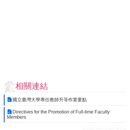
用
表
單
各
類
專
區
查
詢
事
項
相關連結
相
關
國立臺灣大學專任教師升等作業要點
網
站
Directives for the Promotion of Full-time Faculty
Members
臺
大