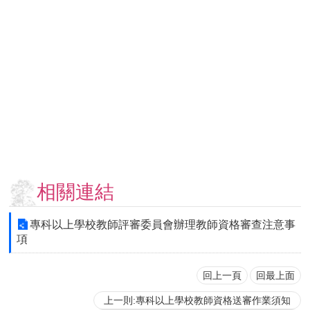
用
表
單
各
類
專
區
查
詢
事
項
相關連結
相
關
專科以上學校教師評審委員會辦理教師資格審查注意事
網
項
站
回上一頁
回最上面
臺
上一則:專科以上學校教師資格送審作業須知
大