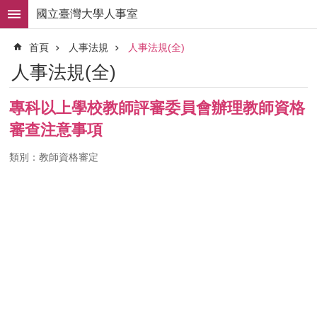
跳到主要內容區塊
國立臺灣大學人事室
進
首頁
人事法規
人事法規(全)
階
搜
人事法規(全)
尋
求
專科以上學校教師評審委員會辦理教師資格
職
審查注意事項
徵
才
類別：教師資格審定
組
織
職
掌
人
事
法
規
常