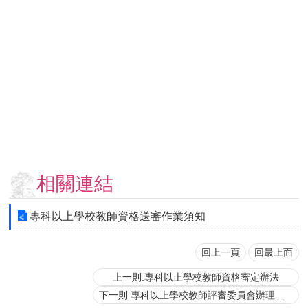
用
表
單
各
類
專
區
查
詢
事
相關連結
項
相
專科以上學校教師資格送審作業須知
關
網
站
回上一頁
回最上面
上一則:專科以上學校教師資格審定辦法
臺
下一則:專科以上學校教師評審委員會辦理教師資格審查注意事項
大