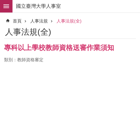
跳到主要內容區塊
國立臺灣大學人事室
進
首頁
人事法規
人事法規(全)
階
搜
人事法規(全)
尋
求
專科以上學校教師資格送審作業須知
職
徵
類別：教師資格審定
才
組
織
職
掌
人
事
法
規
常