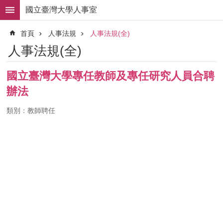
跳到主要內容區塊
國立臺灣大學人事室
進
首頁
人事法規
人事法規(全)
階
搜
人事法規(全)
尋
求
國立臺灣大學專任教師及專任研究人員合聘
職
辦法
徵
才
類別：教師聘任
組
織
職
掌
人
事
法
規
常