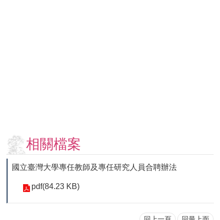
用
表
單
各
類
專
區
查
詢
事
項
相關檔案
相
關
國立臺灣大學專任教師及專任研究人員合聘辦法
網
站
pdf(84.23 KB)
臺
大
回上一頁
回最上面