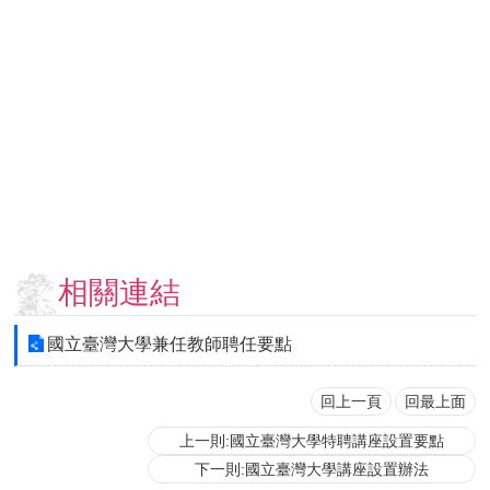
用
表
單
各
類
專
區
查
詢
事
相關連結
項
相
國立臺灣大學兼任教師聘任要點
關
網
站
回上一頁
回最上面
上一則:國立臺灣大學特聘講座設置要點
臺
下一則:國立臺灣大學講座設置辦法
大