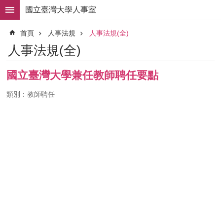
跳到主要內容區塊
國立臺灣大學人事室
進
首頁
人事法規
人事法規(全)
階
搜
人事法規(全)
尋
求
國立臺灣大學兼任教師聘任要點
職
徵
類別：教師聘任
才
組
織
職
掌
人
事
法
規
常