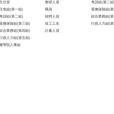
主任室
教研人員
考訓組(第二組
任免組(第一組)
職員
退撫保險組(第
考訓組(第二組)
校聘人員
綜合業務組(第
退撫保險組(第三組)
技工工友
行政人力組(第
綜合業務組(第四組)
計畫人員
行政人力組(第五組)
醫學院人事組
)(請搭乘商場之反向電梯) ／【醫人組】醫學院校區基礎醫學大樓209室(
地圖
)