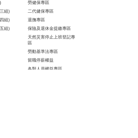
)
勞健保專區
三組)
二代健保專區
四組)
退撫專區
五組)
保險及退休金提繳專區
天然災害停止上班登記專
區
勞動基準法專區
留職停薪權益
各類人員權益專區
性騷擾防治
更多...