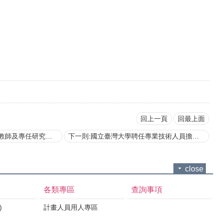
回上一頁
回最上面
專任研究人員合聘辦法
下一則:國立臺灣大學聘任專業技術人員擔任教學作業要點
close
各類專區
查詢事項
)
計畫人員用人專區