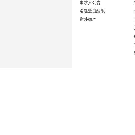
事求人公告
遴選進度結果
對外徵才
更新日期
2026-08-06
性騷擾防治專區(含申訴專用電話及信箱)
人事室E-mail：
persadm@ntu.edu.tw
辦公室位置：
禮賢樓5樓(原卓越聯合大樓