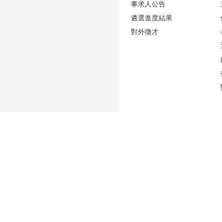
事求人公告
遴選進度結果
對外徵才
更新日期
2026-08-06
性騷擾防治專區(含申訴專用電話及信箱)
人事室E-mail：
persadm@ntu.edu.tw
辦公室位置：
禮賢樓5樓(原卓越聯合大樓