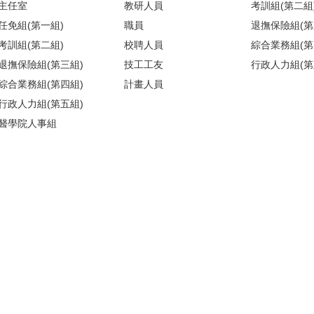
主任室
教研人員
考訓組(第二組
任免組(第一組)
職員
退撫保險組(第
考訓組(第二組)
校聘人員
綜合業務組(第
退撫保險組(第三組)
技工工友
行政人力組(第
綜合業務組(第四組)
計畫人員
行政人力組(第五組)
醫學院人事組
)(請搭乘商場之反向電梯) ／【醫人組】醫學院校區基礎醫學大樓209室(
地圖
)