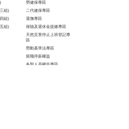
)
勞健保專區
三組)
二代健保專區
四組)
退撫專區
五組)
保險及退休金提繳專區
天然災害停止上班登記專
區
勞動基準法專區
留職停薪權益
各類人員權益專區
性騷擾防治
更多...