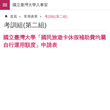
跳到主要內容區塊
國立臺灣大學人事室
進
首頁
常用表單
考訓組(第二組)
階
搜
考訓組(第二組)
尋
求
國立臺灣大學「國民旅遊卡休假補助費均屬
職
自行運用額度」申請表
徵
才
組
織
職
掌
人
事
法
規
常