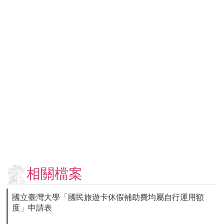
用
表
單
各
類
專
區
查
詢
事
項
相
關
相關檔案
網
站
國立臺灣大學「國民旅遊卡休假補助費均屬自行運用額
度」申請表
臺
大