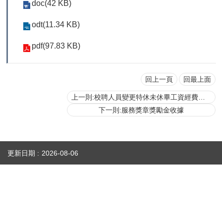
doc(42 KB)
首
頁
odt(11.34 KB)
myNTU
pdf(97.83 KB)
English
回上一頁
回最上面
上一則:校聘人員變更特休未休畢工資經費來源審查表
下一則:服務獎章獎勵金收據
更新日期
2026-08-06
性騷擾防治專區(含申訴專用電話及信箱)
人事室E-mail：
persadm@ntu.edu.tw
辦公室位置：
禮賢樓5樓(原卓越聯合大樓)(請搭乘商場之反向電梯) ／【醫人組】醫學院校區基
礎醫學大樓209室(
地圖
)
國立臺灣大學人事室 National Taiwan University Personnel