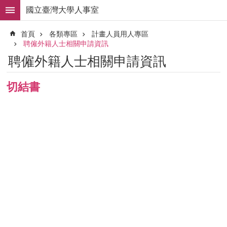
跳到主要內容區塊
國立臺灣大學人事室
進
首頁
各類專區
計畫人員用人專區
階
聘僱外籍人士相關申請資訊
搜
尋
聘僱外籍人士相關申請資訊
求
職
切結書
徵
才
組
織
職
掌
人
事
法
規
常