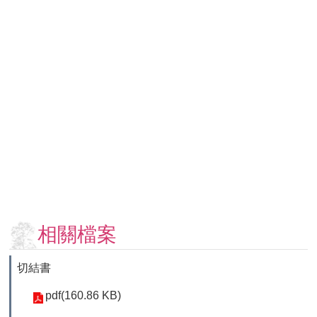
用
表
單
各
類
專
區
查
詢
事
項
相
關
相關檔案
網
站
切結書
臺
pdf(160.86 KB)
大