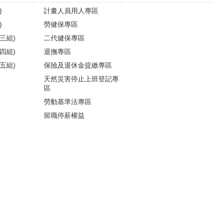
)
計畫人員用人專區
)
勞健保專區
三組)
二代健保專區
四組)
退撫專區
五組)
保險及退休金提繳專區
天然災害停止上班登記專
區
勞動基準法專區
留職停薪權益
各類人員權益專區
性騷擾防治
更多...