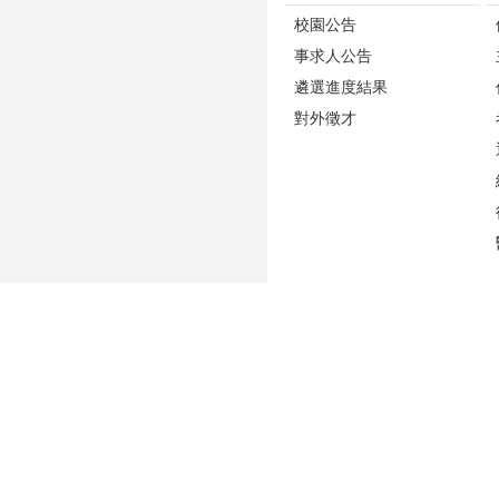
校園公告
事求人公告
遴選進度結果
對外徵才
更新日期
2026-08-06
性騷擾防治專區(含申訴專用電話及信箱)