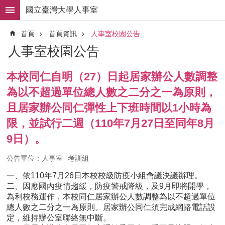
跳到主要內容區塊
國立臺灣大學人事室
進
首頁
首頁資訊
人事室校園公告
階
搜
人事室校園公告
尋
求
本校同仁自明（27）日起居家辦公人數調整
職
為以不超過單位總人數之二分之一為原則，
徵
才
且居家辦公同仁彈性上下班時間以1小時為
限，並試行二週（110年7月27日至同年8月
組
織
9日）。
職
掌
公告單位：人事室--考訓組
人
一、依110年7月26日本校校級防疫小組會議決議辦理。
事
二、因應國內疫情趨緩，防疫警戒降級，及9月即將開學，
法
為利校務運作，本校同仁居家辦公人數調整為以不超過單位
規
總人數之二分之一為原則。居家辦公同仁須完成網路電話設
定，維持辦公室聯絡無中斷。
常