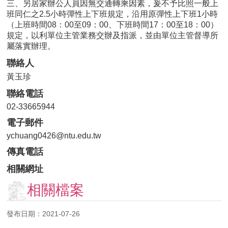
三、另居家辦公人員因無交通轉乘因素，爰不予比照一般上
用
班同仁之2.5小時彈性上下班規定，沿用原彈性上下班1小時
表
（上班時間08：00至09：00、下班時間17：00至18：00）
單
規定，以利單位主管業務交辦及指派，並由單位主管督導所
屬落實辦理。
各
類
聯絡人
專
黃玉珍
區
聯絡電話
查
02-33665944
詢
電子郵件
事
項
ychuang0426@ntu.edu.tw
傳真電話
相
關
相關網址
網
站
相關檔案
臺
發布日期：2021-07-26
大